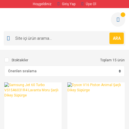
Hoşgeldiniz
Giriş Yap
Üye Ol
ARA
Stoktakiler
Toplam 15 ürün