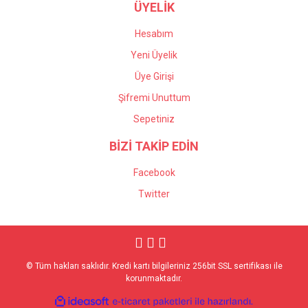
ÜYELİK
Hesabım
Yeni Üyelik
Üye Girişi
Şifremi Unuttum
Sepetiniz
BİZİ TAKİP EDİN
Facebook
Twitter
© Tüm hakları saklıdır. Kredi kartı bilgileriniz 256bit SSL sertifikası ile
korunmaktadır.
ile
ideasoft
e-