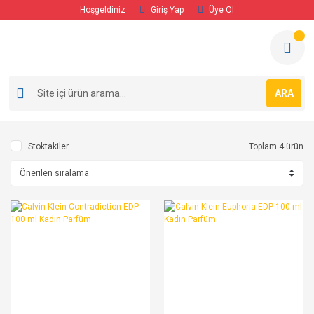
Hoşgeldiniz
Giriş Yap
Üye Ol
ARA
Stoktakiler
Toplam 4 ürün