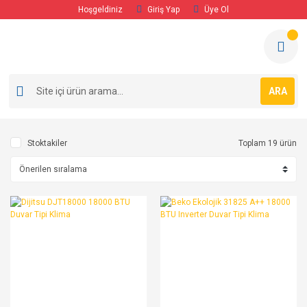
Hoşgeldiniz
Giriş Yap
Üye Ol
ARA
Stoktakiler
Toplam 19 ürün