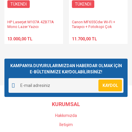
TÜKENDİ
TÜKENDİ
HP Laserjet M107A 4ZB77A
Canon MF655Cdw Wi-Fi +
Mono Lazer Yazıcı
Tarayıcı + Fotokopi Çok
Fonksiyonlu Renkli Lazer
Yazıcı
13.000,00 TL
11.700,00 TL
KAMPANYA DUYURULARIMIZDAN HABERDAR OLMAK İÇİN
E-BÜLTENİMİZE KAYDOLABİLİRSİNİZ!
KAYDOL
KURUMSAL
Hakkımızda
İletişim