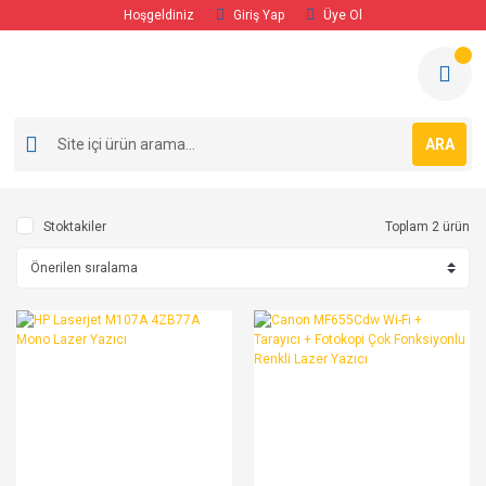
Hoşgeldiniz
Giriş Yap
Üye Ol
ARA
Stoktakiler
Toplam 2 ürün