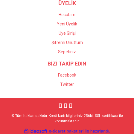
ÜYELİK
Hesabım
Yeni Üyelik
Üye Girişi
Şifremi Unuttum
Sepetiniz
BİZİ TAKİP EDİN
Facebook
Twitter
© Tüm hakları saklıdır. Kredi kartı bilgileriniz 256bit SSL sertifikası ile
korunmaktadır.
ile
ideasoft
e-