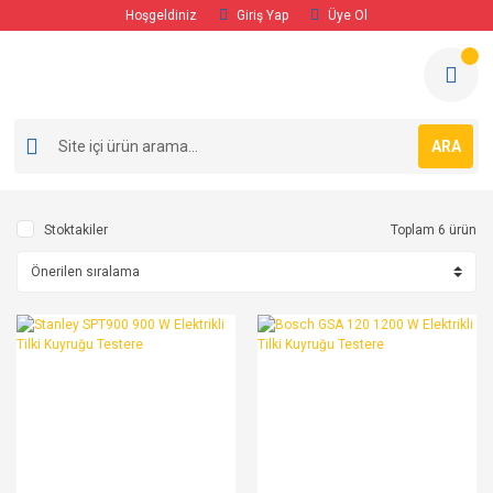
Hoşgeldiniz
Giriş Yap
Üye Ol
ARA
Stoktakiler
Toplam 6 ürün