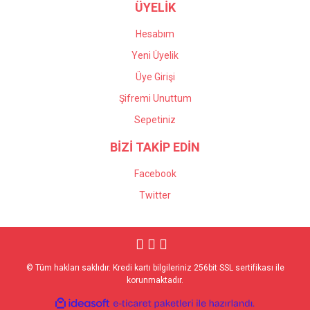
ÜYELİK
Hesabım
Yeni Üyelik
Üye Girişi
Şifremi Unuttum
Sepetiniz
BİZİ TAKİP EDİN
Facebook
Twitter
© Tüm hakları saklıdır. Kredi kartı bilgileriniz 256bit SSL sertifikası ile
korunmaktadır.
ile
ideasoft
e-