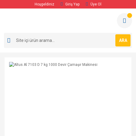
Hoşgeldiniz
Giriş Yap
Üye Ol
ARA