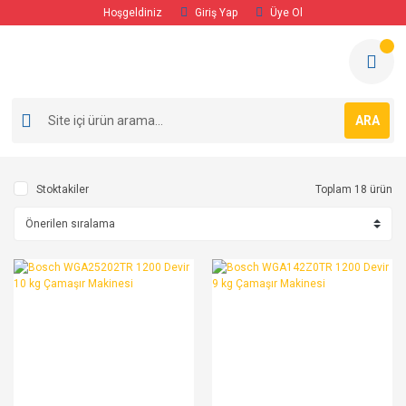
Hoşgeldiniz
Giriş Yap
Üye Ol
ARA
Stoktakiler
Toplam 18 ürün