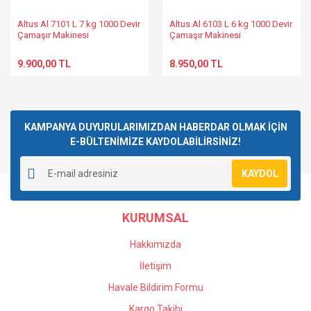
Altus Al 7101 L 7 kg 1000 Devir
Altus Al 6103 L 6 kg 1000 Devir
Çamaşır Makinesi
Çamaşır Makinesi
9.900,00 TL
8.950,00 TL
KAMPANYA DUYURULARIMIZDAN HABERDAR OLMAK İÇİN
E-BÜLTENİMİZE KAYDOLABİLİRSİNİZ!
KAYDOL
KURUMSAL
Hakkımızda
İletişim
Havale Bildirim Formu
Kargo Takibi