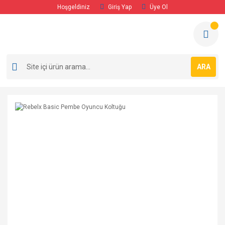
Hoşgeldiniz
Giriş Yap
Üye Ol
ARA