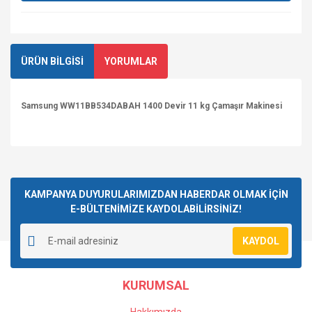
ÜRÜN BİLGİSİ
YORUMLAR
Samsung WW11BB534DABAH 1400 Devir 11 kg Çamaşır Makinesi
Bu ürüne ilk yorumu siz yapın!
KAMPANYA DUYURULARIMIZDAN HABERDAR OLMAK İÇİN
E-BÜLTENİMİZE KAYDOLABİLİRSİNİZ!
Yorum Yaz
KAYDOL
KURUMSAL