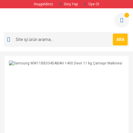
Hoşgeldiniz
Giriş Yap
Üye Ol
ARA